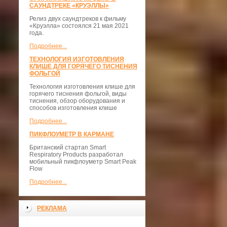
САУНДТРЕКЕ «КРУЭЛЛЫ»
Релиз двух саундтреков к фильму
«Круэлла» состоялся 21 мая 2021
года.
Подробнее...
ТЕХНОЛОГИЯ ИЗГОТОВЛЕНИЯ
КЛИШЕ ДЛЯ ГОРЯЧЕГО ТИСНЕНИЯ
ФОЛЬГОЙ
Технология изготовления клише для
горячего тиснения фольгой, виды
тиснения, обзор оборудования и
способов изготовления клише
Подробнее...
ПИКФЛОУМЕТР В КАРМАНЕ
Британский стартап Smart
Respiratory Products разработал
мобильный пикфлоуметр Smart Peak
Flow
Подробнее...
РЕКЛАМА