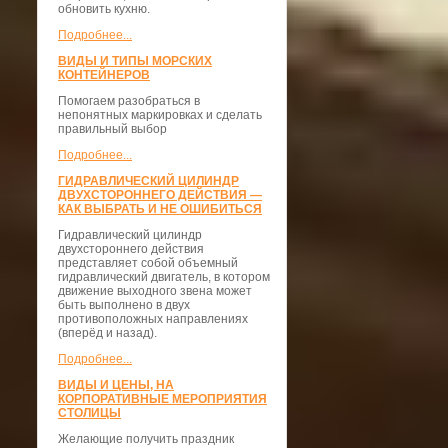
обновить кухню.
Подробнее...
ВИДЫ И ТИПЫ МОРСКИХ
КОНТЕЙНЕРОВ
Помогаем разобраться в
непонятных маркировках и сделать
правильный выбор
Подробнее...
ГИДРАВЛИЧЕСКИЙ ЦИЛИНДР
ДВУХСТОРОННЕГО ДЕЙСТВИЯ —
КАК ВЫБРАТЬ И НЕ ОШИБИТЬСЯ
Гидравлический цилиндр
двухстороннего действия
представляет собой объемный
гидравлический двигатель, в котором
движение выходного звена может
быть выполнено в двух
противоположных направлениях
(вперёд и назад).
Подробнее...
ВИДЫ И ЦЕНЫ, НА
КОРПОРАТИВНЫЕ МЕРОПРИЯТИЯ
СТОЛИЦЫ
Желающие получить праздник