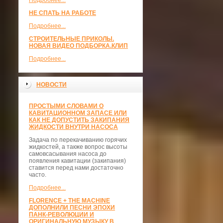
Подробнее...
НЕ СПАТЬ НА РАБОТЕ
Подробнее...
СТРОИТЕЛЬНЫЕ ПРИКОЛЫ.
НОВАЯ ВИДЕО ПОДБОРКА.КЛИП
Подробнее...
НОВОСТИ
ПРОСТЫМИ СЛОВАМИ О
КАВИТАЦИОННОМ ЗАПАСЕ ИЛИ
КАК НЕ ДОПУСТИТЬ ЗАКИПАНИЯ
ЖИДКОСТИ ВНУТРИ НАСОСА
Задача по перекачиванию горячих
жидкостей, а также вопрос высоты
самовсасывания насоса до
появления кавитации (закипания)
ставится перед нами достаточно
часто.
Подробнее...
FLORENCE + THE MACHINE
ДОПОЛНИЛИ ПЕСНИ ЭПОХИ
ПАНК-РЕВОЛЮЦИИ И
ОРИГИНАЛЬНУЮ МУЗЫКУ В