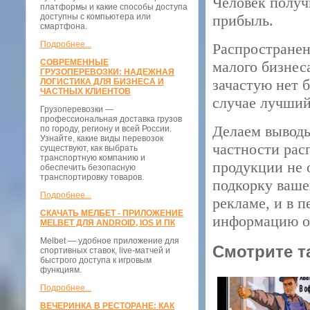
Человек получ
платформы и какие способы доступа
доступны с компьютера или
прибыль.
смартфона.
Подробнее...
Распространен
СОВРЕМЕННЫЕ
малого бизнес
ГРУЗОПЕРЕВОЗКИ: НАДЕЖНАЯ
зачастую нет 
ЛОГИСТИКА ДЛЯ БИЗНЕСА И
ЧАСТНЫХ КЛИЕНТОВ
случае лучший
Грузоперевозки —
профессиональная доставка грузов
Делаем выводы
по городу, региону и всей России.
Узнайте, какие виды перевозок
частности рас
существуют, как выбрать
транспортную компанию и
продукции не 
обеспечить безопасную
транспортировку товаров.
подкорку ваше
Подробнее...
рекламе, и в 
СКАЧАТЬ МЕЛБЕТ - ПРИЛОЖЕНИЕ
информацию о 
MELBET ДЛЯ ANDROID, IOS И ПК
Melbet — удобное приложение для
Смотрите т
спортивных ставок, live-матчей и
быстрого доступа к игровым
функциям.
Подробнее...
ВЕЧЕРИНКА В РЕСТОРАНЕ: КАК