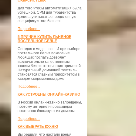
CRM-СИСТЕМА
Для того чтобы автоматизация была
успешной, СРМ для турагентства
должна учитывать определенную
специфику этого бизнеса
Подробнее...
5 ПРИЧИН КУПИТЬ ЛЬНЯНОЕ
ПОСТЕЛЬНОЕ БЕЛЬЕ
Сегодня в моде – сон. И при выборе
постельного белья поколение
любящих поспать доверяет
исключительно качественным
тканям без синтетических примесей.
Натуральный домашний текстиль
становятся главным приоритетом в
каждом современном доме.
Подробнее...
КАК УСТРОЕНЫ ОНЛАЙН-КАЗИНО
В России онлайн-казино запрещены,
поэтому интернет-провайдеры
постоянно блокируют их домены.
Подробнее...
КАК ВЫБРАТЬ КУХНЮ
Вы решили, что настало время