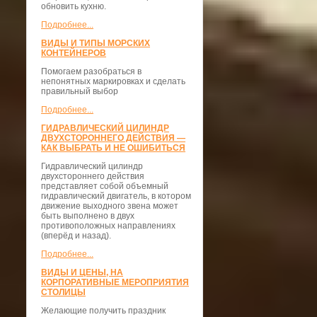
обновить кухню.
Подробнее...
ВИДЫ И ТИПЫ МОРСКИХ
КОНТЕЙНЕРОВ
Помогаем разобраться в
непонятных маркировках и сделать
правильный выбор
Подробнее...
ГИДРАВЛИЧЕСКИЙ ЦИЛИНДР
ДВУХСТОРОННЕГО ДЕЙСТВИЯ —
КАК ВЫБРАТЬ И НЕ ОШИБИТЬСЯ
Гидравлический цилиндр
двухстороннего действия
представляет собой объемный
гидравлический двигатель, в котором
движение выходного звена может
быть выполнено в двух
противоположных направлениях
(вперёд и назад).
Подробнее...
ВИДЫ И ЦЕНЫ, НА
КОРПОРАТИВНЫЕ МЕРОПРИЯТИЯ
СТОЛИЦЫ
Желающие получить праздник