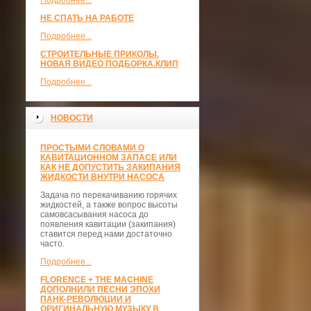
Подробнее...
НЕ СПАТЬ НА РАБОТЕ
Подробнее...
СТРОИТЕЛЬНЫЕ ПРИКОЛЫ.
НОВАЯ ВИДЕО ПОДБОРКА.КЛИП
Подробнее...
НОВОСТИ
ПРОСТЫМИ СЛОВАМИ О
КАВИТАЦИОННОМ ЗАПАСЕ ИЛИ
КАК НЕ ДОПУСТИТЬ ЗАКИПАНИЯ
ЖИДКОСТИ ВНУТРИ НАСОСА
Задача по перекачиванию горячих
жидкостей, а также вопрос высоты
самовсасывания насоса до
появления кавитации (закипания)
ставится перед нами достаточно
часто.
Подробнее...
FLORENCE + THE MACHINE
ДОПОЛНИЛИ ПЕСНИ ЭПОХИ
ПАНК-РЕВОЛЮЦИИ И
ОРИГИНАЛЬНУЮ МУЗЫКУ В