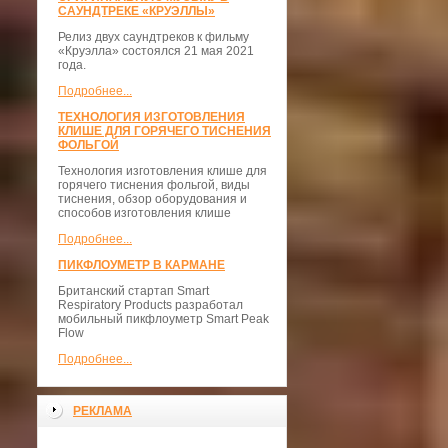
САУНДТРЕКЕ «КРУЭЛЛЫ»
Релиз двух саундтреков к фильму
«Круэлла» состоялся 21 мая 2021
года.
Подробнее...
ТЕХНОЛОГИЯ ИЗГОТОВЛЕНИЯ
КЛИШЕ ДЛЯ ГОРЯЧЕГО ТИСНЕНИЯ
ФОЛЬГОЙ
Технология изготовления клише для
горячего тиснения фольгой, виды
тиснения, обзор оборудования и
способов изготовления клише
Подробнее...
ПИКФЛОУМЕТР В КАРМАНЕ
Британский стартап Smart
Respiratory Products разработал
мобильный пикфлоуметр Smart Peak
Flow
Подробнее...
РЕКЛАМА