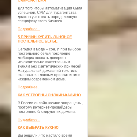
CRM-СИСТЕМА
Для того чтобы автоматизация была
успешной, СРМ для турагентства
должна учитывать определенную
специфику этого бизнеса
Подробнее...
5 ПРИЧИН КУПИТЬ ЛЬНЯНОЕ
ПОСТЕЛЬНОЕ БЕЛЬЕ
Сегодня в моде – сон. И при выборе
постельного белья поколение
любящих поспать доверяет
исключительно качественным
тканям без синтетических примесей.
Натуральный домашний текстиль
становятся главным приоритетом в
каждом современном доме.
Подробнее...
КАК УСТРОЕНЫ ОНЛАЙН-КАЗИНО
В России онлайн-казино запрещены,
поэтому интернет-провайдеры
постоянно блокируют их домены.
Подробнее...
КАК ВЫБРАТЬ КУХНЮ
Вы решили, что настало время