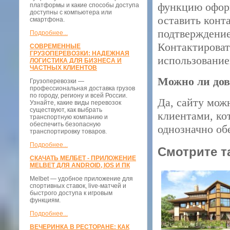
функцию оформ
платформы и какие способы доступа
доступны с компьютера или
оставить конт
смартфона.
подтверждение
Подробнее...
Контактировать
СОВРЕМЕННЫЕ
ГРУЗОПЕРЕВОЗКИ: НАДЕЖНАЯ
использование
ЛОГИСТИКА ДЛЯ БИЗНЕСА И
ЧАСТНЫХ КЛИЕНТОВ
Можно ли дов
Грузоперевозки —
профессиональная доставка грузов
по городу, региону и всей России.
Да, сайту мож
Узнайте, какие виды перевозок
существуют, как выбрать
клиентами, ко
транспортную компанию и
обеспечить безопасную
однозначно об
транспортировку товаров.
Подробнее...
Смотрите т
СКАЧАТЬ МЕЛБЕТ - ПРИЛОЖЕНИЕ
MELBET ДЛЯ ANDROID, IOS И ПК
Melbet — удобное приложение для
спортивных ставок, live-матчей и
быстрого доступа к игровым
функциям.
Подробнее...
ВЕЧЕРИНКА В РЕСТОРАНЕ: КАК