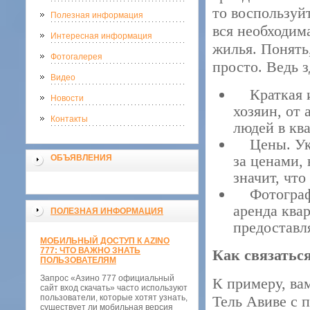
то воспользуй
Полезная информация
вся необходим
Интересная информация
жилья. Понять
Фотогалерея
просто. Ведь з
Видео
Краткая ин
Новости
хозяин, от 
Контакты
людей в кв
Цены. Указ
за ценами, 
ОБЪЯВЛЕНИЯ
значит, что
Фотографии
аренда ква
ПОЛЕЗНАЯ ИНФОРМАЦИЯ
предоставл
МОБИЛЬНЫЙ ДОСТУП К AZINO
777: ЧТО ВАЖНО ЗНАТЬ
Как связатьс
ПОЛЬЗОВАТЕЛЯМ
Запрос «Азино 777 официальный
К примеру, ва
сайт вход скачать» часто используют
пользователи, которые хотят узнать,
Тель Авиве с 
существует ли мобильная версия