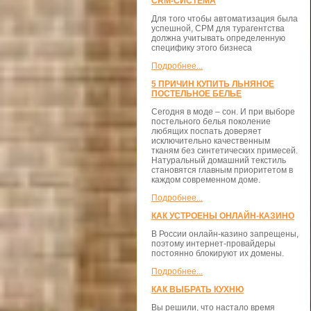
CRM-СИСТЕМА
Для того чтобы автоматизация была
успешной, СРМ для турагентства
должна учитывать определенную
специфику этого бизнеса
Подробнее...
5 ПРИЧИН КУПИТЬ ЛЬНЯНОЕ
ПОСТЕЛЬНОЕ БЕЛЬЕ
Сегодня в моде – сон. И при выборе
постельного белья поколение
любящих поспать доверяет
исключительно качественным
тканям без синтетических примесей.
Натуральный домашний текстиль
становятся главным приоритетом в
каждом современном доме.
Подробнее...
КАК УСТРОЕНЫ ОНЛАЙН-КАЗИНО
В России онлайн-казино запрещены,
поэтому интернет-провайдеры
постоянно блокируют их домены.
Подробнее...
КАК ВЫБРАТЬ КУХНЮ
Вы решили, что настало время