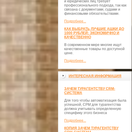
и юридических лиц требует
профессионального подхода, так как
связана с документами, судами и
финансовыми обязательствами.
Подробнее...
КАК ВЫБРАТЬ ЛУЧШИЕ АШКИ ДО
1000 РУБЛЕЙ: ЭКОНОМИЧНО И
КАЧЕСТВЕННО
В современном мире многие ищут
качественные товары по доступной
цене.
Подробнее...
ИНТЕРЕСНАЯ ИНФОРМАЦИЯ
ЗАЧЕМ ТУРАГЕНТСТВУ CRM-
СИСТЕМА
Для того чтобы автоматизация была
успешной, СРМ для турагентства
должна учитывать определенную
специфику этого бизнеса
Подробнее...
КОПИЯ ЗАЧЕМ ТУРАГЕНТСТВУ