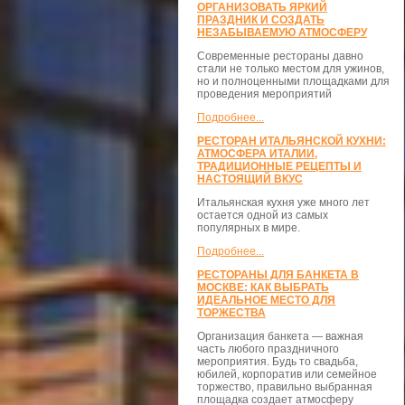
ОРГАНИЗОВАТЬ ЯРКИЙ
ПРАЗДНИК И СОЗДАТЬ
НЕЗАБЫВАЕМУЮ АТМОСФЕРУ
Современные рестораны давно
стали не только местом для ужинов,
но и полноценными площадками для
проведения мероприятий
Подробнее...
РЕСТОРАН ИТАЛЬЯНСКОЙ КУХНИ:
АТМОСФЕРА ИТАЛИИ,
ТРАДИЦИОННЫЕ РЕЦЕПТЫ И
НАСТОЯЩИЙ ВКУС
Итальянская кухня уже много лет
остается одной из самых
популярных в мире.
Подробнее...
РЕСТОРАНЫ ДЛЯ БАНКЕТА В
МОСКВЕ: КАК ВЫБРАТЬ
ИДЕАЛЬНОЕ МЕСТО ДЛЯ
ТОРЖЕСТВА
Организация банкета — важная
часть любого праздничного
мероприятия. Будь то свадьба,
юбилей, корпоратив или семейное
торжество, правильно выбранная
площадка создает атмосферу