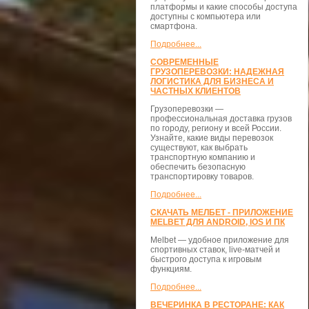
платформы и какие способы доступа
доступны с компьютера или
смартфона.
Подробнее...
СОВРЕМЕННЫЕ
ГРУЗОПЕРЕВОЗКИ: НАДЕЖНАЯ
ЛОГИСТИКА ДЛЯ БИЗНЕСА И
ЧАСТНЫХ КЛИЕНТОВ
Грузоперевозки —
профессиональная доставка грузов
по городу, региону и всей России.
Узнайте, какие виды перевозок
существуют, как выбрать
транспортную компанию и
обеспечить безопасную
транспортировку товаров.
Подробнее...
СКАЧАТЬ МЕЛБЕТ - ПРИЛОЖЕНИЕ
MELBET ДЛЯ ANDROID, IOS И ПК
Melbet — удобное приложение для
спортивных ставок, live-матчей и
быстрого доступа к игровым
функциям.
Подробнее...
ВЕЧЕРИНКА В РЕСТОРАНЕ: КАК