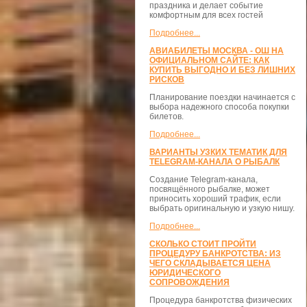
праздника и делает событие
комфортным для всех гостей
Подробнее...
АВИАБИЛЕТЫ МОСКВА - ОШ НА
ОФИЦИАЛЬНОМ САЙТЕ: КАК
КУПИТЬ ВЫГОДНО И БЕЗ ЛИШНИХ
РИСКОВ
Планирование поездки начинается с
выбора надежного способа покупки
билетов.
Подробнее...
ВАРИАНТЫ УЗКИХ ТЕМАТИК ДЛЯ
TELEGRAM-КАНАЛА О РЫБАЛК
Создание Telegram-канала,
посвящённого рыбалке, может
приносить хороший трафик, если
выбрать оригинальную и узкую нишу.
Подробнее...
СКОЛЬКО СТОИТ ПРОЙТИ
ПРОЦЕДУРУ БАНКРОТСТВА: ИЗ
ЧЕГО СКЛАДЫВАЕТСЯ ЦЕНА
ЮРИДИЧЕСКОГО
СОПРОВОЖДЕНИЯ
Процедура банкротства физических