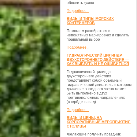
обновить кухню.
Подробнее...
ВИДЫ И ТИПЫ МОРСКИХ
КОНТЕЙНЕРОВ
Помогаем разобраться в
непонятных маркировках и сделать
правильный выбор
Подробнее...
ГИДРАВЛИЧЕСКИЙ ЦИЛИНДР
ДВУХСТОРОННЕГО ДЕЙСТВИЯ —
КАК ВЫБРАТЬ И НЕ ОШИБИТЬСЯ
Гидравлический цилиндр
двухстороннего действия
представляет собой объемный
гидравлический двигатель, в котором
движение выходного звена может
быть выполнено в двух
противоположных направлениях
(вперёд и назад).
Подробнее...
ВИДЫ И ЦЕНЫ, НА
КОРПОРАТИВНЫЕ МЕРОПРИЯТИЯ
СТОЛИЦЫ
Желающие получить праздник