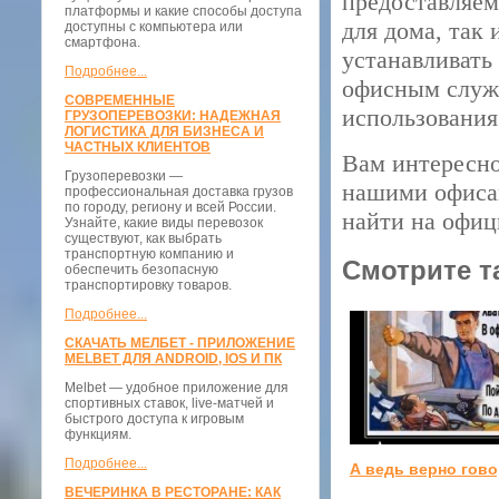
предоставляем
платформы и какие способы доступа
для дома, так
доступны с компьютера или
смартфона.
устанавливать
Подробнее...
офисным служ
СОВРЕМЕННЫЕ
использования
ГРУЗОПЕРЕВОЗКИ: НАДЕЖНАЯ
ЛОГИСТИКА ДЛЯ БИЗНЕСА И
ЧАСТНЫХ КЛИЕНТОВ
Вам интересно
Грузоперевозки —
нашими офисам
профессиональная доставка грузов
по городу, региону и всей России.
найти на офиц
Узнайте, какие виды перевозок
существуют, как выбрать
транспортную компанию и
Смотрите т
обеспечить безопасную
транспортировку товаров.
Подробнее...
СКАЧАТЬ МЕЛБЕТ - ПРИЛОЖЕНИЕ
MELBET ДЛЯ ANDROID, IOS И ПК
Melbet — удобное приложение для
спортивных ставок, live-матчей и
быстрого доступа к игровым
функциям.
Подробнее...
А ведь верно гово
ВЕЧЕРИНКА В РЕСТОРАНЕ: КАК