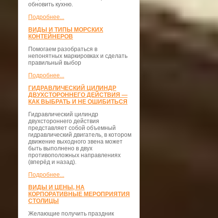
обновить кухню.
Подробнее...
ВИДЫ И ТИПЫ МОРСКИХ
КОНТЕЙНЕРОВ
Помогаем разобраться в
непонятных маркировках и сделать
правильный выбор
Подробнее...
ГИДРАВЛИЧЕСКИЙ ЦИЛИНДР
ДВУХСТОРОННЕГО ДЕЙСТВИЯ —
КАК ВЫБРАТЬ И НЕ ОШИБИТЬСЯ
Гидравлический цилиндр
двухстороннего действия
представляет собой объемный
гидравлический двигатель, в котором
движение выходного звена может
быть выполнено в двух
противоположных направлениях
(вперёд и назад).
Подробнее...
ВИДЫ И ЦЕНЫ, НА
КОРПОРАТИВНЫЕ МЕРОПРИЯТИЯ
СТОЛИЦЫ
Желающие получить праздник