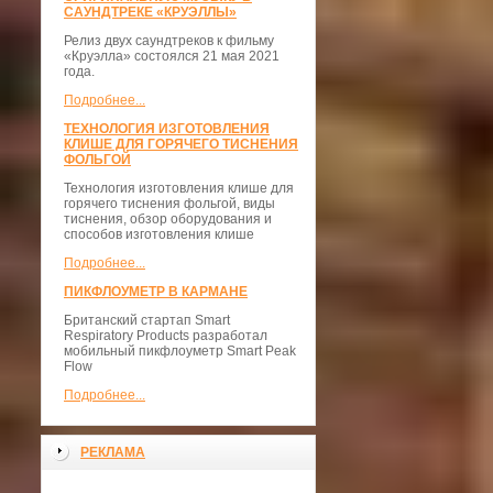
САУНДТРЕКЕ «КРУЭЛЛЫ»
Релиз двух саундтреков к фильму
«Круэлла» состоялся 21 мая 2021
года.
Подробнее...
ТЕХНОЛОГИЯ ИЗГОТОВЛЕНИЯ
КЛИШЕ ДЛЯ ГОРЯЧЕГО ТИСНЕНИЯ
ФОЛЬГОЙ
Технология изготовления клише для
горячего тиснения фольгой, виды
тиснения, обзор оборудования и
способов изготовления клише
Подробнее...
ПИКФЛОУМЕТР В КАРМАНЕ
Британский стартап Smart
Respiratory Products разработал
мобильный пикфлоуметр Smart Peak
Flow
Подробнее...
РЕКЛАМА