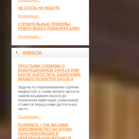
Подробнее...
НЕ СПАТЬ НА РАБОТЕ
Подробнее...
СТРОИТЕЛЬНЫЕ ПРИКОЛЫ.
НОВАЯ ВИДЕО ПОДБОРКА.КЛИП
Подробнее...
НОВОСТИ
ПРОСТЫМИ СЛОВАМИ О
КАВИТАЦИОННОМ ЗАПАСЕ ИЛИ
КАК НЕ ДОПУСТИТЬ ЗАКИПАНИЯ
ЖИДКОСТИ ВНУТРИ НАСОСА
Задача по перекачиванию горячих
жидкостей, а также вопрос высоты
самовсасывания насоса до
появления кавитации (закипания)
ставится перед нами достаточно
часто.
Подробнее...
FLORENCE + THE MACHINE
ДОПОЛНИЛИ ПЕСНИ ЭПОХИ
ПАНК-РЕВОЛЮЦИИ И
ОРИГИНАЛЬНУЮ МУЗЫКУ В