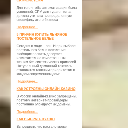
CRM-СИСТЕМА
Для того чтобы автоматизация была
успешной, СРМ для турагентства
должна учитывать определенную
специфику этого бизнеса
Подробнее...
5 ПРИЧИН КУПИТЬ ЛЬНЯНОЕ
ПОСТЕЛЬНОЕ БЕЛЬЕ
Сегодня в моде – сон. И при выборе
постельного белья поколение
любящих поспать доверяет
исключительно качественным
тканям без синтетических примесей.
Натуральный домашний текстиль
становятся главным приоритетом в
каждом современном доме.
Подробнее...
КАК УСТРОЕНЫ ОНЛАЙН-КАЗИНО
В России онлайн-казино запрещены,
поэтому интернет-провайдеры
постоянно блокируют их домены.
Подробнее...
КАК ВЫБРАТЬ КУХНЮ
Вы решили, что настало время