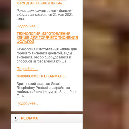
САУНДТРЕКЕ «КРУЭЛЛЫ»
Релиз двух саундтреков к фильму
«Круэлла» состоялся 21 мая 2021
года.
Подробнее...
ТЕХНОЛОГИЯ ИЗГОТОВЛЕНИЯ
КЛИШЕ ДЛЯ ГОРЯЧЕГО ТИСНЕНИЯ
ФОЛЬГОЙ
Технология изготовления клише для
горячего тиснения фольгой, виды
тиснения, обзор оборудования и
способов изготовления клише
Подробнее...
ПИКФЛОУМЕТР В КАРМАНЕ
Британский стартап Smart
Respiratory Products разработал
мобильный пикфлоуметр Smart Peak
Flow
Подробнее...
РЕКЛАМА