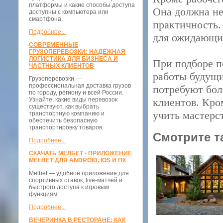
платформы и какие способы доступа
Она должна не
доступны с компьютера или
смартфона.
практичность.
Подробнее...
для ожидающих
СОВРЕМЕННЫЕ
ГРУЗОПЕРЕВОЗКИ: НАДЕЖНАЯ
ЛОГИСТИКА ДЛЯ БИЗНЕСА И
При подборе п
ЧАСТНЫХ КЛИЕНТОВ
работы будущи
Грузоперевозки —
профессиональная доставка грузов
потребуют бол
по городу, региону и всей России.
Узнайте, какие виды перевозок
клиентов. Кро
существуют, как выбрать
учить мастерс
транспортную компанию и
обеспечить безопасную
транспортировку товаров.
Смотрите т
Подробнее...
СКАЧАТЬ МЕЛБЕТ - ПРИЛОЖЕНИЕ
MELBET ДЛЯ ANDROID, IOS И ПК
Melbet — удобное приложение для
спортивных ставок, live-матчей и
быстрого доступа к игровым
функциям.
Подробнее...
ВЕЧЕРИНКА В РЕСТОРАНЕ: КАК