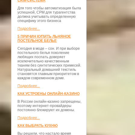
CRM-СИСТЕМА
Для того чтобы автоматизация была
успешной, СРМ для турагентства
должна учитывать определенную
специфику этого бизнеса
Подробнее...
5 ПРИЧИН КУПИТЬ ЛЬНЯНОЕ
ПОСТЕЛЬНОЕ БЕЛЬЕ
Сегодня в моде – сон. И при выборе
постельного белья поколение
любящих поспать доверяет
исключительно качественным
тканям без синтетических примесей.
Натуральный домашний текстиль
становятся главным приоритетом в
каждом современном доме.
Подробнее...
КАК УСТРОЕНЫ ОНЛАЙН-КАЗИНО
В России онлайн-казино запрещены,
поэтому интернет-провайдеры
постоянно блокируют их домены.
Подробнее...
КАК ВЫБРАТЬ КУХНЮ
Вы решили, что настало время