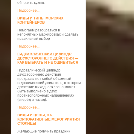
обновить кухню.
Подробнее...
ВИДЫ И ТИПЫ МОРСКИХ
КОНТЕЙНЕРОВ
Помогаем разобраться в
непонятных маркировках и сделать
правильный выбор
Подробнее...
ГИДРАВЛИЧЕСКИЙ ЦИЛИНДР
ДВУХСТОРОННЕГО ДЕЙСТВИЯ —
КАК ВЫБРАТЬ И НЕ ОШИБИТЬСЯ
Гидравлический цилиндр
двухстороннего действия
представляет собой объемный
гидравлический двигатель, в котором
движение выходного звена может
быть выполнено в двух
противоположных направлениях
(вперёд и назад).
Подробнее...
ВИДЫ И ЦЕНЫ, НА
КОРПОРАТИВНЫЕ МЕРОПРИЯТИЯ
СТОЛИЦЫ
Желающие получить праздник