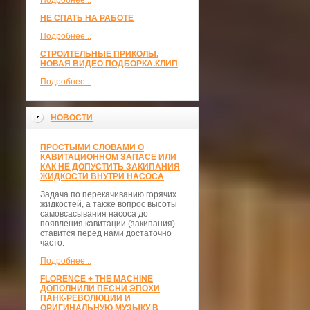
Подробнее...
НЕ СПАТЬ НА РАБОТЕ
Подробнее...
СТРОИТЕЛЬНЫЕ ПРИКОЛЫ.
НОВАЯ ВИДЕО ПОДБОРКА.КЛИП
Подробнее...
НОВОСТИ
ПРОСТЫМИ СЛОВАМИ О
КАВИТАЦИОННОМ ЗАПАСЕ ИЛИ
КАК НЕ ДОПУСТИТЬ ЗАКИПАНИЯ
ЖИДКОСТИ ВНУТРИ НАСОСА
Задача по перекачиванию горячих
жидкостей, а также вопрос высоты
самовсасывания насоса до
появления кавитации (закипания)
ставится перед нами достаточно
часто.
Подробнее...
FLORENCE + THE MACHINE
ДОПОЛНИЛИ ПЕСНИ ЭПОХИ
ПАНК-РЕВОЛЮЦИИ И
ОРИГИНАЛЬНУЮ МУЗЫКУ В