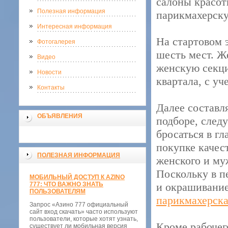
салоны красот
Полезная информация
парикмахерску
Интересная информация
На стартовом 
Фотогалерея
шесть мест. Ж
Видео
женскую секци
Новости
квартала, с у
Контакты
Далее составл
ОБЪЯВЛЕНИЯ
подборе, следу
бросаться в г
покупке качес
ПОЛЕЗНАЯ ИНФОРМАЦИЯ
женского и му
Поскольку в п
МОБИЛЬНЫЙ ДОСТУП К AZINO
777: ЧТО ВАЖНО ЗНАТЬ
и окрашивание
ПОЛЬЗОВАТЕЛЯМ
парикмахерска
Запрос «Азино 777 официальный
сайт вход скачать» часто используют
пользователи, которые хотят узнать,
Кроме рабочег
существует ли мобильная версия