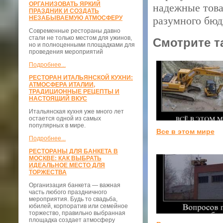
ОРГАНИЗОВАТЬ ЯРКИЙ
надежные товар
ПРАЗДНИК И СОЗДАТЬ
НЕЗАБЫВАЕМУЮ АТМОСФЕРУ
разумного бюд
Современные рестораны давно
стали не только местом для ужинов,
Смотрите т
но и полноценными площадками для
проведения мероприятий
Подробнее...
РЕСТОРАН ИТАЛЬЯНСКОЙ КУХНИ:
АТМОСФЕРА ИТАЛИИ,
ТРАДИЦИОННЫЕ РЕЦЕПТЫ И
НАСТОЯЩИЙ ВКУС
Итальянская кухня уже много лет
остается одной из самых
популярных в мире.
Все в этом мире
Подробнее...
РЕСТОРАНЫ ДЛЯ БАНКЕТА В
МОСКВЕ: КАК ВЫБРАТЬ
ИДЕАЛЬНОЕ МЕСТО ДЛЯ
ТОРЖЕСТВА
Организация банкета — важная
часть любого праздничного
мероприятия. Будь то свадьба,
юбилей, корпоратив или семейное
торжество, правильно выбранная
площадка создает атмосферу