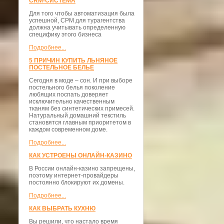
CRM-СИСТЕМА
Для того чтобы автоматизация была
успешной, СРМ для турагентства
должна учитывать определенную
специфику этого бизнеса
Подробнее...
5 ПРИЧИН КУПИТЬ ЛЬНЯНОЕ
ПОСТЕЛЬНОЕ БЕЛЬЕ
Сегодня в моде – сон. И при выборе
постельного белья поколение
любящих поспать доверяет
исключительно качественным
тканям без синтетических примесей.
Натуральный домашний текстиль
становятся главным приоритетом в
каждом современном доме.
Подробнее...
КАК УСТРОЕНЫ ОНЛАЙН-КАЗИНО
В России онлайн-казино запрещены,
поэтому интернет-провайдеры
постоянно блокируют их домены.
Подробнее...
КАК ВЫБРАТЬ КУХНЮ
Вы решили, что настало время