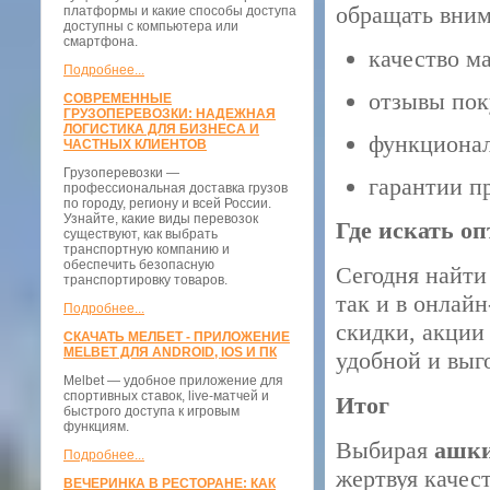
обращать вним
платформы и какие способы доступа
доступны с компьютера или
смартфона.
качество м
Подробнее...
отзывы пок
СОВРЕМЕННЫЕ
ГРУЗОПЕРЕВОЗКИ: НАДЕЖНАЯ
ЛОГИСТИКА ДЛЯ БИЗНЕСА И
функционал
ЧАСТНЫХ КЛИЕНТОВ
Грузоперевозки —
гарантии пр
профессиональная доставка грузов
по городу, региону и всей России.
Узнайте, какие виды перевозок
Где искать о
существуют, как выбрать
транспортную компанию и
обеспечить безопасную
Сегодня найт
транспортировку товаров.
так и в онлай
Подробнее...
скидки, акции
СКАЧАТЬ МЕЛБЕТ - ПРИЛОЖЕНИЕ
MELBET ДЛЯ ANDROID, IOS И ПК
удобной и выг
Melbet — удобное приложение для
спортивных ставок, live-матчей и
Итог
быстрого доступа к игровым
функциям.
Выбирая
ашки
Подробнее...
жертвуя качес
ВЕЧЕРИНКА В РЕСТОРАНЕ: КАК