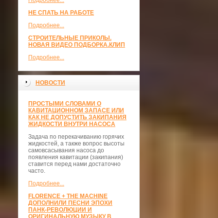
Подробнее...
НЕ СПАТЬ НА РАБОТЕ
Подробнее...
СТРОИТЕЛЬНЫЕ ПРИКОЛЫ.
НОВАЯ ВИДЕО ПОДБОРКА.КЛИП
Подробнее...
НОВОСТИ
ПРОСТЫМИ СЛОВАМИ О
КАВИТАЦИОННОМ ЗАПАСЕ ИЛИ
КАК НЕ ДОПУСТИТЬ ЗАКИПАНИЯ
ЖИДКОСТИ ВНУТРИ НАСОСА
Задача по перекачиванию горячих
жидкостей, а также вопрос высоты
самовсасывания насоса до
появления кавитации (закипания)
ставится перед нами достаточно
часто.
Подробнее...
FLORENCE + THE MACHINE
ДОПОЛНИЛИ ПЕСНИ ЭПОХИ
ПАНК-РЕВОЛЮЦИИ И
ОРИГИНАЛЬНУЮ МУЗЫКУ В