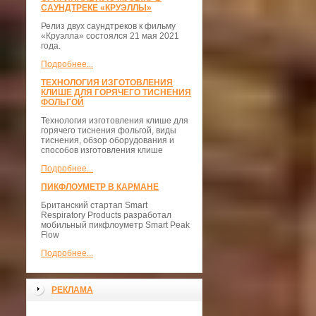
САУНДТРЕКЕ «КРУЭЛЛЫ»
Релиз двух саундтреков к фильму
«Круэлла» состоялся 21 мая 2021
года.
Подробнее...
ТЕХНОЛОГИЯ ИЗГОТОВЛЕНИЯ
КЛИШЕ ДЛЯ ГОРЯЧЕГО ТИСНЕНИЯ
ФОЛЬГОЙ
Технология изготовления клише для
горячего тиснения фольгой, виды
тиснения, обзор оборудования и
способов изготовления клише
Подробнее...
ПИКФЛОУМЕТР В КАРМАНЕ
Британский стартап Smart
Respiratory Products разработал
мобильный пикфлоуметр Smart Peak
Flow
Подробнее...
РЕКЛАМА