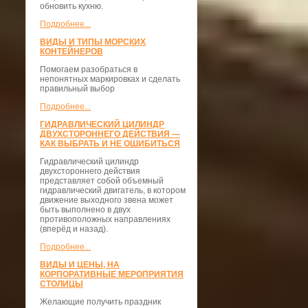
обновить кухню.
Подробнее...
ВИДЫ И ТИПЫ МОРСКИХ
КОНТЕЙНЕРОВ
Помогаем разобраться в
непонятных маркировках и сделать
правильный выбор
Подробнее...
ГИДРАВЛИЧЕСКИЙ ЦИЛИНДР
ДВУХСТОРОННЕГО ДЕЙСТВИЯ —
КАК ВЫБРАТЬ И НЕ ОШИБИТЬСЯ
Гидравлический цилиндр
двухстороннего действия
представляет собой объемный
гидравлический двигатель, в котором
движение выходного звена может
быть выполнено в двух
противоположных направлениях
(вперёд и назад).
Подробнее...
ВИДЫ И ЦЕНЫ, НА
КОРПОРАТИВНЫЕ МЕРОПРИЯТИЯ
СТОЛИЦЫ
Желающие получить праздник