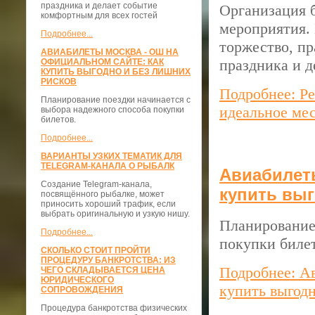
праздника и делает событие
Организация 
комфортным для всех гостей
мероприятия. 
Подробнее...
торжество, п
АВИАБИЛЕТЫ МОСКВА - ОШ НА
праздника и д
ОФИЦИАЛЬНОМ САЙТЕ: КАК
КУПИТЬ ВЫГОДНО И БЕЗ ЛИШНИХ
РИСКОВ
Подробнее: Ре
Планирование поездки начинается с
идеальное мес
выбора надежного способа покупки
билетов.
Подробнее...
ВАРИАНТЫ УЗКИХ ТЕМАТИК ДЛЯ
TELEGRAM-КАНАЛА О РЫБАЛК
Авиабилеты
Создание Telegram-канала,
купить выг
посвящённого рыбалке, может
приносить хороший трафик, если
выбрать оригинальную и узкую нишу.
Планирование
Подробнее...
покупки билет
СКОЛЬКО СТОИТ ПРОЙТИ
ПРОЦЕДУРУ БАНКРОТСТВА: ИЗ
Подробнее: А
ЧЕГО СКЛАДЫВАЕТСЯ ЦЕНА
ЮРИДИЧЕСКОГО
купить выгодн
СОПРОВОЖДЕНИЯ
Процедура банкротства физических