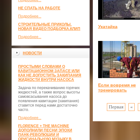
Подробнее...
НЕ СПАТЬ НА РАБОТЕ
Подробнее...
СТРОИТЕЛЬНЫЕ ПРИКОЛЫ.
Укатайка
НОВАЯ ВИДЕО ПОДБОРКА.КЛИП
Подробнее...
НОВОСТИ
ПРОСТЫМИ СЛОВАМИ О
КАВИТАЦИОННОМ ЗАПАСЕ ИЛИ
КАК НЕ ДОПУСТИТЬ ЗАКИПАНИЯ
ЖИДКОСТИ ВНУТРИ НАСОСА
Если вовремя не
Задача по перекачиванию горячих
тренировать
жидкостей, а также вопрос высоты
самовсасывания насоса до
появления кавитации (закипания)
ставится перед нами достаточно
Первая
«
часто.
Подробнее...
FLORENCE + THE MACHINE
ДОПОЛНИЛИ ПЕСНИ ЭПОХИ
ПАНК-РЕВОЛЮЦИИ И
ОРИГИНАЛЬНУЮ МУЗЫКУ В