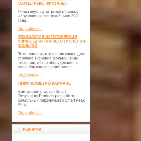
САУНДТРЕКЕ «КРУЭЛЛЫ»
Релиз двух саундтреков к фильму
«Круэлла» состоялся 21 мая 2021
года.
Подробнее...
ТЕХНОЛОГИЯ ИЗГОТОВЛЕНИЯ
КЛИШЕ ДЛЯ ГОРЯЧЕГО ТИСНЕНИЯ
ФОЛЬГОЙ
Технология изготовления клише для
горячего тиснения фольгой, виды
тиснения, обзор оборудования и
способов изготовления клише
Подробнее...
ПИКФЛОУМЕТР В КАРМАНЕ
Британский стартап Smart
Respiratory Products разработал
мобильный пикфлоуметр Smart Peak
Flow
Подробнее...
РЕКЛАМА