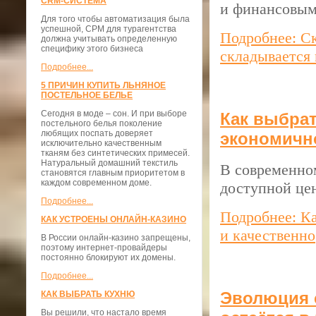
CRM-СИСТЕМА
и финансовым
Для того чтобы автоматизация была
успешной, СРМ для турагентства
Подробнее: Ск
должна учитывать определенную
специфику этого бизнеса
складывается
Подробнее...
5 ПРИЧИН КУПИТЬ ЛЬНЯНОЕ
ПОСТЕЛЬНОЕ БЕЛЬЕ
Сегодня в моде – сон. И при выборе
Как выбрат
постельного белья поколение
любящих поспать доверяет
экономично
исключительно качественным
тканям без синтетических примесей.
Натуральный домашний текстиль
В современно
становятся главным приоритетом в
каждом современном доме.
доступной це
Подробнее...
Подробнее: К
КАК УСТРОЕНЫ ОНЛАЙН-КАЗИНО
и качественно
В России онлайн-казино запрещены,
поэтому интернет-провайдеры
постоянно блокируют их домены.
Подробнее...
Эволюция с
КАК ВЫБРАТЬ КУХНЮ
Вы решили, что настало время