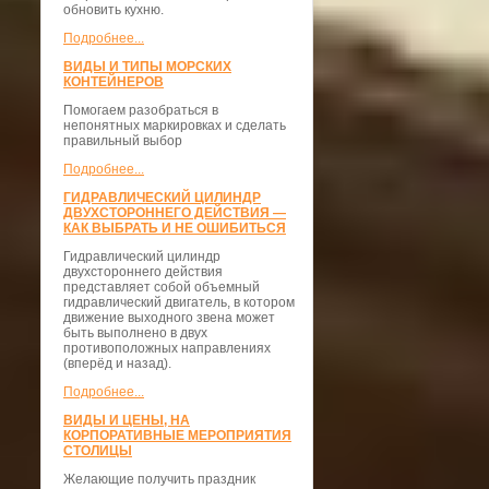
обновить кухню.
Подробнее...
ВИДЫ И ТИПЫ МОРСКИХ
КОНТЕЙНЕРОВ
Помогаем разобраться в
непонятных маркировках и сделать
правильный выбор
Подробнее...
ГИДРАВЛИЧЕСКИЙ ЦИЛИНДР
ДВУХСТОРОННЕГО ДЕЙСТВИЯ —
КАК ВЫБРАТЬ И НЕ ОШИБИТЬСЯ
Гидравлический цилиндр
двухстороннего действия
представляет собой объемный
гидравлический двигатель, в котором
движение выходного звена может
быть выполнено в двух
противоположных направлениях
(вперёд и назад).
Подробнее...
ВИДЫ И ЦЕНЫ, НА
КОРПОРАТИВНЫЕ МЕРОПРИЯТИЯ
СТОЛИЦЫ
Желающие получить праздник