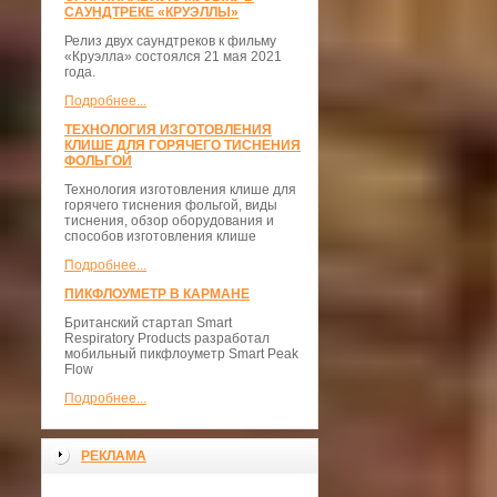
САУНДТРЕКЕ «КРУЭЛЛЫ»
Релиз двух саундтреков к фильму
«Круэлла» состоялся 21 мая 2021
года.
Подробнее...
ТЕХНОЛОГИЯ ИЗГОТОВЛЕНИЯ
КЛИШЕ ДЛЯ ГОРЯЧЕГО ТИСНЕНИЯ
ФОЛЬГОЙ
Технология изготовления клише для
горячего тиснения фольгой, виды
тиснения, обзор оборудования и
способов изготовления клише
Подробнее...
ПИКФЛОУМЕТР В КАРМАНЕ
Британский стартап Smart
Respiratory Products разработал
мобильный пикфлоуметр Smart Peak
Flow
Подробнее...
РЕКЛАМА