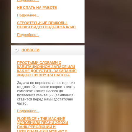
Подробнее...
НЕ СПАТЬ НА РАБОТЕ
Подробнее...
СТРОИТЕЛЬНЫЕ ПРИКОЛЫ.
НОВАЯ ВИДЕО ПОДБОРКА.КЛИП
Подробнее...
НОВОСТИ
ПРОСТЫМИ СЛОВАМИ О
КАВИТАЦИОННОМ ЗАПАСЕ ИЛИ
КАК НЕ ДОПУСТИТЬ ЗАКИПАНИЯ
ЖИДКОСТИ ВНУТРИ НАСОСА
Задача по перекачиванию горячих
жидкостей, а также вопрос высоты
самовсасывания насоса до
появления кавитации (закипания)
ставится перед нами достаточно
часто.
Подробнее...
FLORENCE + THE MACHINE
ДОПОЛНИЛИ ПЕСНИ ЭПОХИ
ПАНК-РЕВОЛЮЦИИ И
ОРИГИНАЛЬНУЮ МУЗЫКУ В