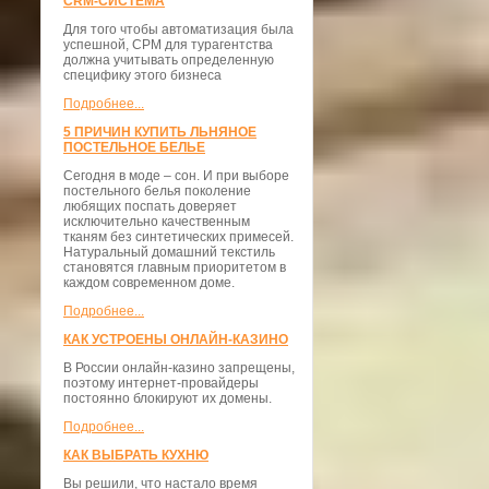
CRM-СИСТЕМА
Для того чтобы автоматизация была
успешной, СРМ для турагентства
должна учитывать определенную
специфику этого бизнеса
Подробнее...
5 ПРИЧИН КУПИТЬ ЛЬНЯНОЕ
ПОСТЕЛЬНОЕ БЕЛЬЕ
Сегодня в моде – сон. И при выборе
постельного белья поколение
любящих поспать доверяет
исключительно качественным
тканям без синтетических примесей.
Натуральный домашний текстиль
становятся главным приоритетом в
каждом современном доме.
Подробнее...
КАК УСТРОЕНЫ ОНЛАЙН-КАЗИНО
В России онлайн-казино запрещены,
поэтому интернет-провайдеры
постоянно блокируют их домены.
Подробнее...
КАК ВЫБРАТЬ КУХНЮ
Вы решили, что настало время