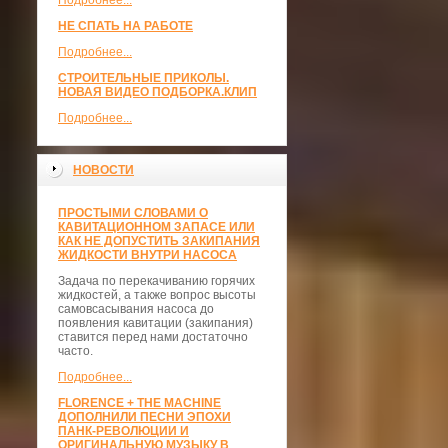
Подробнее...
НЕ СПАТЬ НА РАБОТЕ
Подробнее...
СТРОИТЕЛЬНЫЕ ПРИКОЛЫ.
НОВАЯ ВИДЕО ПОДБОРКА.КЛИП
Подробнее...
НОВОСТИ
ПРОСТЫМИ СЛОВАМИ О
КАВИТАЦИОННОМ ЗАПАСЕ ИЛИ
КАК НЕ ДОПУСТИТЬ ЗАКИПАНИЯ
ЖИДКОСТИ ВНУТРИ НАСОСА
Задача по перекачиванию горячих
жидкостей, а также вопрос высоты
самовсасывания насоса до
появления кавитации (закипания)
ставится перед нами достаточно
часто.
Подробнее...
FLORENCE + THE MACHINE
ДОПОЛНИЛИ ПЕСНИ ЭПОХИ
ПАНК-РЕВОЛЮЦИИ И
ОРИГИНАЛЬНУЮ МУЗЫКУ В