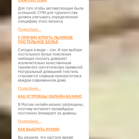
CRM-СИСТЕМА
Для того чтобы автоматизация была
успешной, СРМ для турагентства
должна учитывать определенную
специфику этого бизнеса
Подробнее...
5 ПРИЧИН КУПИТЬ ЛЬНЯНОЕ
ПОСТЕЛЬНОЕ БЕЛЬЕ
Сегодня в моде – сон. И при выборе
постельного белья поколение
любящих поспать доверяет
исключительно качественным
тканям без синтетических примесей.
Натуральный домашний текстиль
становятся главным приоритетом в
каждом современном доме.
Подробнее...
КАК УСТРОЕНЫ ОНЛАЙН-КАЗИНО
В России онлайн-казино запрещены,
поэтому интернет-провайдеры
постоянно блокируют их домены.
Подробнее...
КАК ВЫБРАТЬ КУХНЮ
Вы решили, что настало время