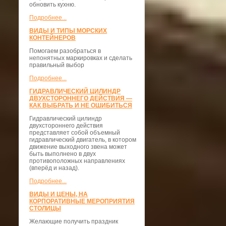
обновить кухню.
Подробнее...
ВИДЫ И ТИПЫ МОРСКИХ
КОНТЕЙНЕРОВ
Помогаем разобраться в
непонятных маркировках и сделать
правильный выбор
Подробнее...
ГИДРАВЛИЧЕСКИЙ ЦИЛИНДР
ДВУХСТОРОННЕГО ДЕЙСТВИЯ —
КАК ВЫБРАТЬ И НЕ ОШИБИТЬСЯ
Гидравлический цилиндр
двухстороннего действия
представляет собой объемный
гидравлический двигатель, в котором
движение выходного звена может
быть выполнено в двух
противоположных направлениях
(вперёд и назад).
Подробнее...
ВИДЫ И ЦЕНЫ, НА
КОРПОРАТИВНЫЕ МЕРОПРИЯТИЯ
СТОЛИЦЫ
Желающие получить праздник