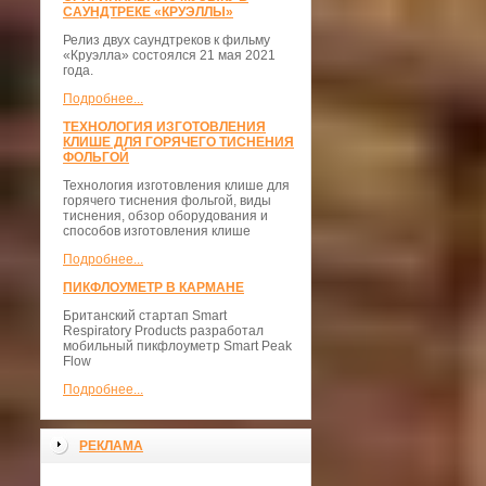
САУНДТРЕКЕ «КРУЭЛЛЫ»
Релиз двух саундтреков к фильму
«Круэлла» состоялся 21 мая 2021
года.
Подробнее...
ТЕХНОЛОГИЯ ИЗГОТОВЛЕНИЯ
КЛИШЕ ДЛЯ ГОРЯЧЕГО ТИСНЕНИЯ
ФОЛЬГОЙ
Технология изготовления клише для
горячего тиснения фольгой, виды
тиснения, обзор оборудования и
способов изготовления клише
Подробнее...
ПИКФЛОУМЕТР В КАРМАНЕ
Британский стартап Smart
Respiratory Products разработал
мобильный пикфлоуметр Smart Peak
Flow
Подробнее...
РЕКЛАМА