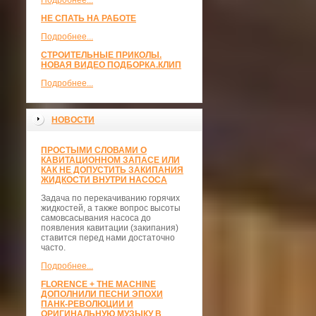
Подробнее...
НЕ СПАТЬ НА РАБОТЕ
Подробнее...
СТРОИТЕЛЬНЫЕ ПРИКОЛЫ.
НОВАЯ ВИДЕО ПОДБОРКА.КЛИП
Подробнее...
НОВОСТИ
ПРОСТЫМИ СЛОВАМИ О
КАВИТАЦИОННОМ ЗАПАСЕ ИЛИ
КАК НЕ ДОПУСТИТЬ ЗАКИПАНИЯ
ЖИДКОСТИ ВНУТРИ НАСОСА
Задача по перекачиванию горячих
жидкостей, а также вопрос высоты
самовсасывания насоса до
появления кавитации (закипания)
ставится перед нами достаточно
часто.
Подробнее...
FLORENCE + THE MACHINE
ДОПОЛНИЛИ ПЕСНИ ЭПОХИ
ПАНК-РЕВОЛЮЦИИ И
ОРИГИНАЛЬНУЮ МУЗЫКУ В