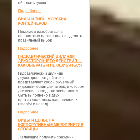
обновить кухню.
Подробнее...
ВИДЫ И ТИПЫ МОРСКИХ
КОНТЕЙНЕРОВ
Помогаем разобраться в
непонятных маркировках и сделать
правильный выбор
Подробнее...
ГИДРАВЛИЧЕСКИЙ ЦИЛИНДР
ДВУХСТОРОННЕГО ДЕЙСТВИЯ —
КАК ВЫБРАТЬ И НЕ ОШИБИТЬСЯ
Гидравлический цилиндр
двухстороннего действия
представляет собой объемный
гидравлический двигатель, в котором
движение выходного звена может
быть выполнено в двух
противоположных направлениях
(вперёд и назад).
Подробнее...
ВИДЫ И ЦЕНЫ, НА
КОРПОРАТИВНЫЕ МЕРОПРИЯТИЯ
СТОЛИЦЫ
Желающие получить праздник