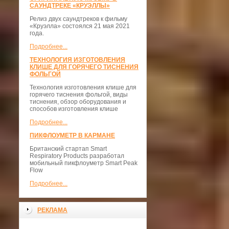
САУНДТРЕКЕ «КРУЭЛЛЫ»
Релиз двух саундтреков к фильму
«Круэлла» состоялся 21 мая 2021
года.
Подробнее...
ТЕХНОЛОГИЯ ИЗГОТОВЛЕНИЯ
КЛИШЕ ДЛЯ ГОРЯЧЕГО ТИСНЕНИЯ
ФОЛЬГОЙ
Технология изготовления клише для
горячего тиснения фольгой, виды
тиснения, обзор оборудования и
способов изготовления клише
Подробнее...
ПИКФЛОУМЕТР В КАРМАНЕ
Британский стартап Smart
Respiratory Products разработал
мобильный пикфлоуметр Smart Peak
Flow
Подробнее...
РЕКЛАМА