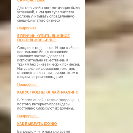
CRM-СИСТЕМА
Для того чтобы автоматизация была
успешной, СРМ для турагентства
должна учитывать определенную
специфику этого бизнеса
Подробнее...
5 ПРИЧИН КУПИТЬ ЛЬНЯНОЕ
ПОСТЕЛЬНОЕ БЕЛЬЕ
Сегодня в моде – сон. И при выборе
постельного белья поколение
любящих поспать доверяет
исключительно качественным
тканям без синтетических примесей.
Натуральный домашний текстиль
становятся главным приоритетом в
каждом современном доме.
Подробнее...
КАК УСТРОЕНЫ ОНЛАЙН-КАЗИНО
В России онлайн-казино запрещены,
поэтому интернет-провайдеры
постоянно блокируют их домены.
Подробнее...
КАК ВЫБРАТЬ КУХНЮ
Вы решили, что настало время