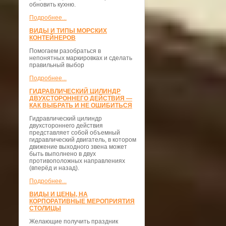
обновить кухню.
Подробнее...
ВИДЫ И ТИПЫ МОРСКИХ
КОНТЕЙНЕРОВ
Помогаем разобраться в
непонятных маркировках и сделать
правильный выбор
Подробнее...
ГИДРАВЛИЧЕСКИЙ ЦИЛИНДР
ДВУХСТОРОННЕГО ДЕЙСТВИЯ —
КАК ВЫБРАТЬ И НЕ ОШИБИТЬСЯ
Гидравлический цилиндр
двухстороннего действия
представляет собой объемный
гидравлический двигатель, в котором
движение выходного звена может
быть выполнено в двух
противоположных направлениях
(вперёд и назад).
Подробнее...
ВИДЫ И ЦЕНЫ, НА
КОРПОРАТИВНЫЕ МЕРОПРИЯТИЯ
СТОЛИЦЫ
Желающие получить праздник