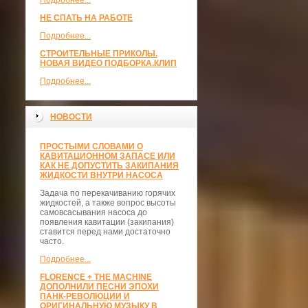
Подробнее...
НЕ СПАТЬ НА РАБОТЕ
Подробнее...
СТРОИТЕЛЬНЫЕ ПРИКОЛЫ.
НОВАЯ ВИДЕО ПОДБОРКА.КЛИП
Подробнее...
НОВОСТИ
ПРОСТЫМИ СЛОВАМИ О
КАВИТАЦИОННОМ ЗАПАСЕ ИЛИ
КАК НЕ ДОПУСТИТЬ ЗАКИПАНИЯ
ЖИДКОСТИ ВНУТРИ НАСОСА
Задача по перекачиванию горячих
жидкостей, а также вопрос высоты
самовсасывания насоса до
появления кавитации (закипания)
ставится перед нами достаточно
часто.
Подробнее...
FLORENCE + THE MACHINE
ДОПОЛНИЛИ ПЕСНИ ЭПОХИ
ПАНК-РЕВОЛЮЦИИ И
ОРИГИНАЛЬНУЮ МУЗЫКУ В