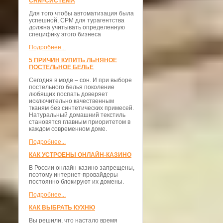
CRM-СИСТЕМА
Для того чтобы автоматизация была
успешной, СРМ для турагентства
должна учитывать определенную
специфику этого бизнеса
Подробнее...
5 ПРИЧИН КУПИТЬ ЛЬНЯНОЕ
ПОСТЕЛЬНОЕ БЕЛЬЕ
Сегодня в моде – сон. И при выборе
постельного белья поколение
любящих поспать доверяет
исключительно качественным
тканям без синтетических примесей.
Натуральный домашний текстиль
становятся главным приоритетом в
каждом современном доме.
Подробнее...
КАК УСТРОЕНЫ ОНЛАЙН-КАЗИНО
В России онлайн-казино запрещены,
поэтому интернет-провайдеры
постоянно блокируют их домены.
Подробнее...
КАК ВЫБРАТЬ КУХНЮ
Вы решили, что настало время