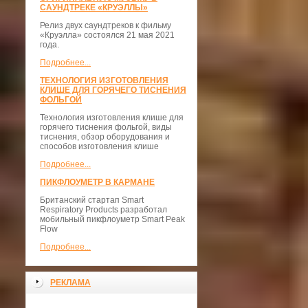
САУНДТРЕКЕ «КРУЭЛЛЫ»
Релиз двух саундтреков к фильму
«Круэлла» состоялся 21 мая 2021
года.
Подробнее...
ТЕХНОЛОГИЯ ИЗГОТОВЛЕНИЯ
КЛИШЕ ДЛЯ ГОРЯЧЕГО ТИСНЕНИЯ
ФОЛЬГОЙ
Технология изготовления клише для
горячего тиснения фольгой, виды
тиснения, обзор оборудования и
способов изготовления клише
Подробнее...
ПИКФЛОУМЕТР В КАРМАНЕ
Британский стартап Smart
Respiratory Products разработал
мобильный пикфлоуметр Smart Peak
Flow
Подробнее...
РЕКЛАМА