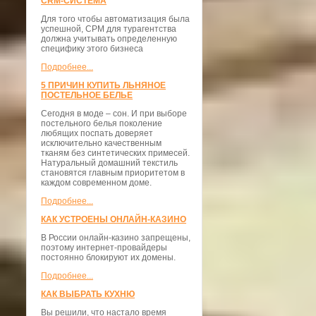
CRM-СИСТЕМА
Для того чтобы автоматизация была
успешной, СРМ для турагентства
должна учитывать определенную
специфику этого бизнеса
Подробнее...
5 ПРИЧИН КУПИТЬ ЛЬНЯНОЕ
ПОСТЕЛЬНОЕ БЕЛЬЕ
Сегодня в моде – сон. И при выборе
постельного белья поколение
любящих поспать доверяет
исключительно качественным
тканям без синтетических примесей.
Натуральный домашний текстиль
становятся главным приоритетом в
каждом современном доме.
Подробнее...
КАК УСТРОЕНЫ ОНЛАЙН-КАЗИНО
В России онлайн-казино запрещены,
поэтому интернет-провайдеры
постоянно блокируют их домены.
Подробнее...
КАК ВЫБРАТЬ КУХНЮ
Вы решили, что настало время