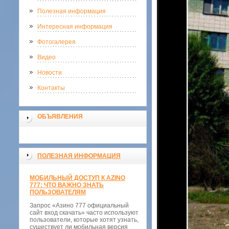
Полезная информация
Интересная информация
Фотогалерея
Видео
Новости
Контакты
ОБЪЯВЛЕНИЯ
ПОЛЕЗНАЯ ИНФОРМАЦИЯ
МОБИЛЬНЫЙ ДОСТУП К AZINO
777: ЧТО ВАЖНО ЗНАТЬ
ПОЛЬЗОВАТЕЛЯМ
Запрос «Азино 777 официальный
сайт вход скачать» часто используют
пользователи, которые хотят узнать,
существует ли мобильная версия