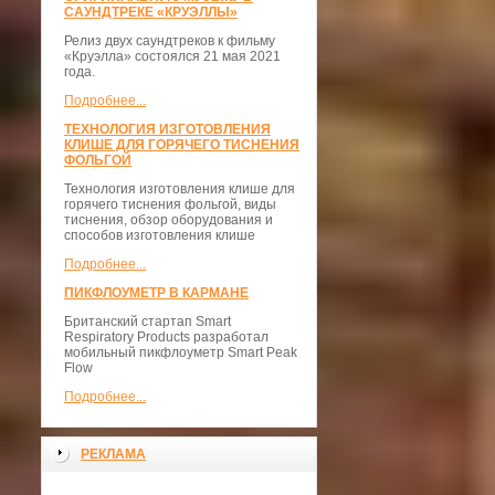
САУНДТРЕКЕ «КРУЭЛЛЫ»
Релиз двух саундтреков к фильму
«Круэлла» состоялся 21 мая 2021
года.
Подробнее...
ТЕХНОЛОГИЯ ИЗГОТОВЛЕНИЯ
КЛИШЕ ДЛЯ ГОРЯЧЕГО ТИСНЕНИЯ
ФОЛЬГОЙ
Технология изготовления клише для
горячего тиснения фольгой, виды
тиснения, обзор оборудования и
способов изготовления клише
Подробнее...
ПИКФЛОУМЕТР В КАРМАНЕ
Британский стартап Smart
Respiratory Products разработал
мобильный пикфлоуметр Smart Peak
Flow
Подробнее...
РЕКЛАМА