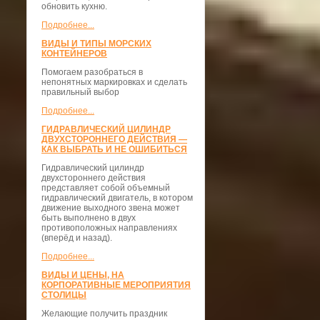
обновить кухню.
Подробнее...
ВИДЫ И ТИПЫ МОРСКИХ
КОНТЕЙНЕРОВ
Помогаем разобраться в
непонятных маркировках и сделать
правильный выбор
Подробнее...
ГИДРАВЛИЧЕСКИЙ ЦИЛИНДР
ДВУХСТОРОННЕГО ДЕЙСТВИЯ —
КАК ВЫБРАТЬ И НЕ ОШИБИТЬСЯ
Гидравлический цилиндр
двухстороннего действия
представляет собой объемный
гидравлический двигатель, в котором
движение выходного звена может
быть выполнено в двух
противоположных направлениях
(вперёд и назад).
Подробнее...
ВИДЫ И ЦЕНЫ, НА
КОРПОРАТИВНЫЕ МЕРОПРИЯТИЯ
СТОЛИЦЫ
Желающие получить праздник