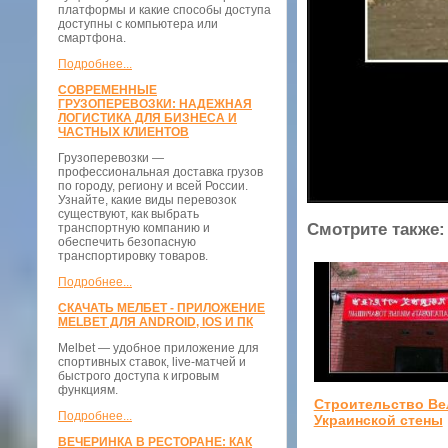
платформы и какие способы доступа
доступны с компьютера или
смартфона.
Подробнее...
СОВРЕМЕННЫЕ
ГРУЗОПЕРЕВОЗКИ: НАДЕЖНАЯ
ЛОГИСТИКА ДЛЯ БИЗНЕСА И
ЧАСТНЫХ КЛИЕНТОВ
Грузоперевозки —
профессиональная доставка грузов
по городу, региону и всей России.
Узнайте, какие виды перевозок
существуют, как выбрать
Смотрите также:
транспортную компанию и
обеспечить безопасную
транспортировку товаров.
Подробнее...
СКАЧАТЬ МЕЛБЕТ - ПРИЛОЖЕНИЕ
MELBET ДЛЯ ANDROID, IOS И ПК
Melbet — удобное приложение для
спортивных ставок, live-матчей и
быстрого доступа к игровым
функциям.
Строительство Ве
Подробнее...
Украинской стены
ВЕЧЕРИНКА В РЕСТОРАНЕ: КАК