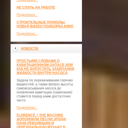
Подробнее...
НЕ СПАТЬ НА РАБОТЕ
Подробнее...
СТРОИТЕЛЬНЫЕ ПРИКОЛЫ.
НОВАЯ ВИДЕО ПОДБОРКА.КЛИП
Подробнее...
НОВОСТИ
ПРОСТЫМИ СЛОВАМИ О
КАВИТАЦИОННОМ ЗАПАСЕ ИЛИ
КАК НЕ ДОПУСТИТЬ ЗАКИПАНИЯ
ЖИДКОСТИ ВНУТРИ НАСОСА
Задача по перекачиванию горячих
жидкостей, а также вопрос высоты
самовсасывания насоса до
появления кавитации (закипания)
ставится перед нами достаточно
часто.
Подробнее...
FLORENCE + THE MACHINE
ДОПОЛНИЛИ ПЕСНИ ЭПОХИ
ПАНК-РЕВОЛЮЦИИ И
ОРИГИНАЛЬНУЮ МУЗЫКУ В