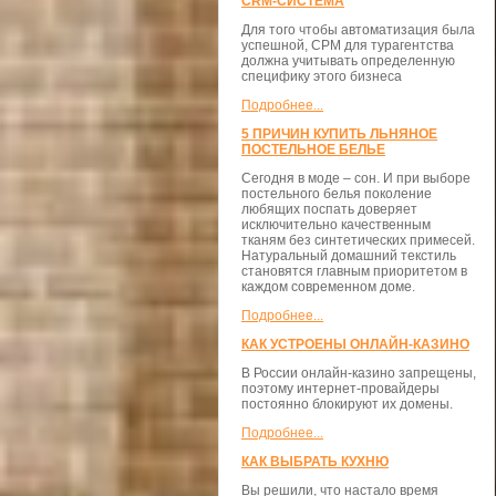
CRM-СИСТЕМА
Для того чтобы автоматизация была
успешной, СРМ для турагентства
должна учитывать определенную
специфику этого бизнеса
Подробнее...
5 ПРИЧИН КУПИТЬ ЛЬНЯНОЕ
ПОСТЕЛЬНОЕ БЕЛЬЕ
Сегодня в моде – сон. И при выборе
постельного белья поколение
любящих поспать доверяет
исключительно качественным
тканям без синтетических примесей.
Натуральный домашний текстиль
становятся главным приоритетом в
каждом современном доме.
Подробнее...
КАК УСТРОЕНЫ ОНЛАЙН-КАЗИНО
В России онлайн-казино запрещены,
поэтому интернет-провайдеры
постоянно блокируют их домены.
Подробнее...
КАК ВЫБРАТЬ КУХНЮ
Вы решили, что настало время