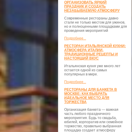
ОРГАНИЗОВАТЬ ЯРКИЙ
ПРАЗДНИК И СОЗДАТЬ
НЕЗАБЫВАЕМУЮ АТМОСФЕРУ
Современные рестораны давно
стали не только местом для ужинов,
но и полноценными площадками для
проведения мероприятий
Подробнее...
РЕСТОРАН ИТАЛЬЯНСКОЙ КУХНИ:
АТМОСФЕРА ИТАЛИИ,
ТРАДИЦИОННЫЕ РЕЦЕПТЫ И
НАСТОЯЩИЙ ВКУС
Итальянская кухня уже много лет
остается одной из самых
популярных в мире.
Подробнее...
РЕСТОРАНЫ ДЛЯ БАНКЕТА В
МОСКВЕ: КАК ВЫБРАТЬ
ИДЕАЛЬНОЕ МЕСТО ДЛЯ
ТОРЖЕСТВА
Организация банкета — важная
часть любого праздничного
мероприятия. Будь то свадьба,
юбилей, корпоратив или семейное
торжество, правильно выбранная
площадка создает атмосферу