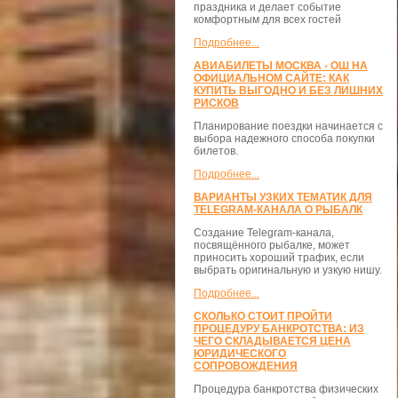
праздника и делает событие
комфортным для всех гостей
Подробнее...
АВИАБИЛЕТЫ МОСКВА - ОШ НА
ОФИЦИАЛЬНОМ САЙТЕ: КАК
КУПИТЬ ВЫГОДНО И БЕЗ ЛИШНИХ
РИСКОВ
Планирование поездки начинается с
выбора надежного способа покупки
билетов.
Подробнее...
ВАРИАНТЫ УЗКИХ ТЕМАТИК ДЛЯ
TELEGRAM-КАНАЛА О РЫБАЛК
Создание Telegram-канала,
посвящённого рыбалке, может
приносить хороший трафик, если
выбрать оригинальную и узкую нишу.
Подробнее...
СКОЛЬКО СТОИТ ПРОЙТИ
ПРОЦЕДУРУ БАНКРОТСТВА: ИЗ
ЧЕГО СКЛАДЫВАЕТСЯ ЦЕНА
ЮРИДИЧЕСКОГО
СОПРОВОЖДЕНИЯ
Процедура банкротства физических