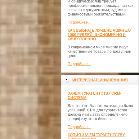
и юридических лиц требует
профессионального подхода, так как
связана с документами, судами и
финансовыми обязательствами.
Подробнее...
КАК ВЫБРАТЬ ЛУЧШИЕ АШКИ ДО
1000 РУБЛЕЙ: ЭКОНОМИЧНО И
КАЧЕСТВЕННО
В современном мире многие ищут
качественные товары по доступной
цене.
Подробнее...
ИНТЕРЕСНАЯ ИНФОРМАЦИЯ
ЗАЧЕМ ТУРАГЕНТСТВУ CRM-
СИСТЕМА
Для того чтобы автоматизация была
успешной, СРМ для турагентства
должна учитывать определенную
специфику этого бизнеса
Подробнее...
КОПИЯ ЗАЧЕМ ТУРАГЕНТСТВУ