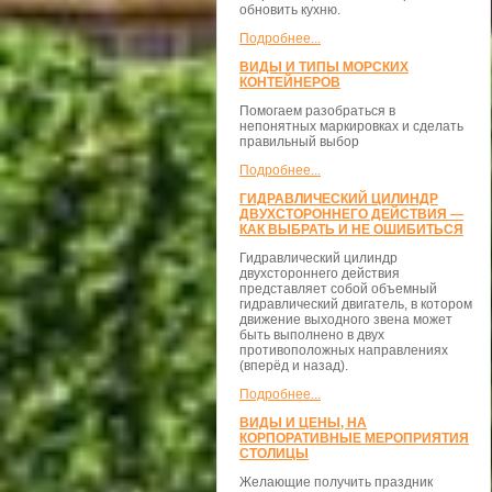
обновить кухню.
Подробнее...
ВИДЫ И ТИПЫ МОРСКИХ
КОНТЕЙНЕРОВ
Помогаем разобраться в
непонятных маркировках и сделать
правильный выбор
Подробнее...
ГИДРАВЛИЧЕСКИЙ ЦИЛИНДР
ДВУХСТОРОННЕГО ДЕЙСТВИЯ —
КАК ВЫБРАТЬ И НЕ ОШИБИТЬСЯ
Гидравлический цилиндр
двухстороннего действия
представляет собой объемный
гидравлический двигатель, в котором
движение выходного звена может
быть выполнено в двух
противоположных направлениях
(вперёд и назад).
Подробнее...
ВИДЫ И ЦЕНЫ, НА
КОРПОРАТИВНЫЕ МЕРОПРИЯТИЯ
СТОЛИЦЫ
Желающие получить праздник