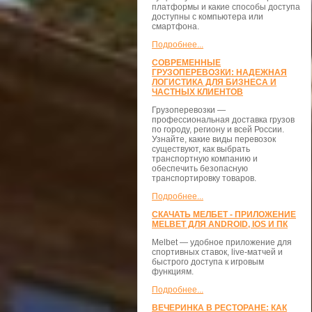
платформы и какие способы доступа
доступны с компьютера или
смартфона.
Подробнее...
СОВРЕМЕННЫЕ
ГРУЗОПЕРЕВОЗКИ: НАДЕЖНАЯ
ЛОГИСТИКА ДЛЯ БИЗНЕСА И
ЧАСТНЫХ КЛИЕНТОВ
Грузоперевозки —
профессиональная доставка грузов
по городу, региону и всей России.
Узнайте, какие виды перевозок
существуют, как выбрать
транспортную компанию и
обеспечить безопасную
транспортировку товаров.
Подробнее...
СКАЧАТЬ МЕЛБЕТ - ПРИЛОЖЕНИЕ
MELBET ДЛЯ ANDROID, IOS И ПК
Melbet — удобное приложение для
спортивных ставок, live-матчей и
быстрого доступа к игровым
функциям.
Подробнее...
ВЕЧЕРИНКА В РЕСТОРАНЕ: КАК