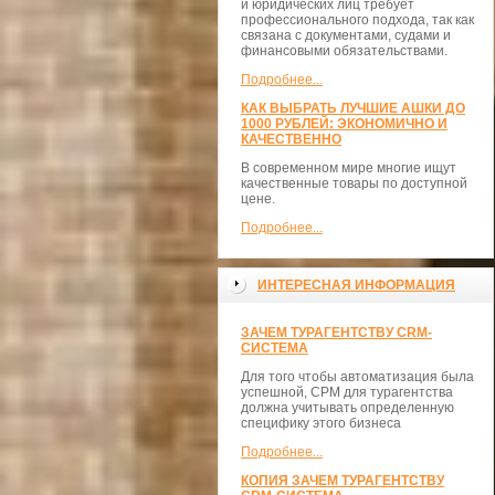
и юридических лиц требует
профессионального подхода, так как
связана с документами, судами и
финансовыми обязательствами.
Подробнее...
КАК ВЫБРАТЬ ЛУЧШИЕ АШКИ ДО
1000 РУБЛЕЙ: ЭКОНОМИЧНО И
КАЧЕСТВЕННО
В современном мире многие ищут
качественные товары по доступной
цене.
Подробнее...
ИНТЕРЕСНАЯ ИНФОРМАЦИЯ
ЗАЧЕМ ТУРАГЕНТСТВУ CRM-
СИСТЕМА
Для того чтобы автоматизация была
успешной, СРМ для турагентства
должна учитывать определенную
специфику этого бизнеса
Подробнее...
КОПИЯ ЗАЧЕМ ТУРАГЕНТСТВУ