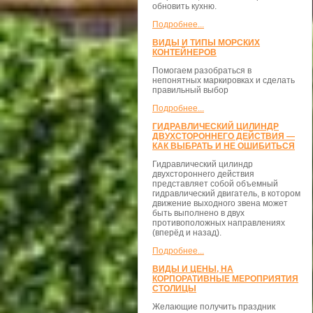
обновить кухню.
Подробнее...
ВИДЫ И ТИПЫ МОРСКИХ
КОНТЕЙНЕРОВ
Помогаем разобраться в
непонятных маркировках и сделать
правильный выбор
Подробнее...
ГИДРАВЛИЧЕСКИЙ ЦИЛИНДР
ДВУХСТОРОННЕГО ДЕЙСТВИЯ —
КАК ВЫБРАТЬ И НЕ ОШИБИТЬСЯ
Гидравлический цилиндр
двухстороннего действия
представляет собой объемный
гидравлический двигатель, в котором
движение выходного звена может
быть выполнено в двух
противоположных направлениях
(вперёд и назад).
Подробнее...
ВИДЫ И ЦЕНЫ, НА
КОРПОРАТИВНЫЕ МЕРОПРИЯТИЯ
СТОЛИЦЫ
Желающие получить праздник