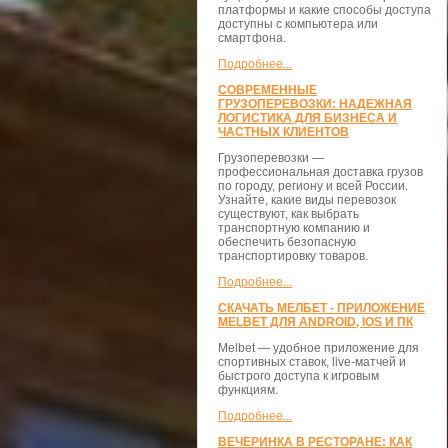
платформы и какие способы доступа
доступны с компьютера или
смартфона.
Подробнее...
СОВРЕМЕННЫЕ
ГРУЗОПЕРЕВОЗКИ: НАДЕЖНАЯ
ЛОГИСТИКА ДЛЯ БИЗНЕСА И
ЧАСТНЫХ КЛИЕНТОВ
Грузоперевозки —
профессиональная доставка грузов
по городу, региону и всей России.
Узнайте, какие виды перевозок
существуют, как выбрать
транспортную компанию и
обеспечить безопасную
транспортировку товаров.
Подробнее...
СКАЧАТЬ МЕЛБЕТ - ПРИЛОЖЕНИЕ
MELBET ДЛЯ ANDROID, IOS И ПК
Melbet — удобное приложение для
спортивных ставок, live-матчей и
быстрого доступа к игровым
функциям.
Подробнее...
ВЕЧЕРИНКА В РЕСТОРАНЕ: КАК