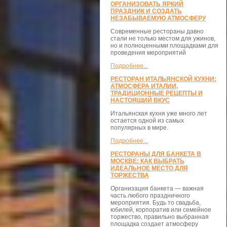
ОРГАНИЗОВАТЬ ЯРКИЙ
ПРАЗДНИК И СОЗДАТЬ
НЕЗАБЫВАЕМУЮ АТМОСФЕРУ
Современные рестораны давно
стали не только местом для ужинов,
но и полноценными площадками для
проведения мероприятий
Подробнее...
РЕСТОРАН ИТАЛЬЯНСКОЙ КУХНИ:
АТМОСФЕРА ИТАЛИИ,
ТРАДИЦИОННЫЕ РЕЦЕПТЫ И
НАСТОЯЩИЙ ВКУС
Итальянская кухня уже много лет
остается одной из самых
популярных в мире.
Подробнее...
РЕСТОРАНЫ ДЛЯ БАНКЕТА В
МОСКВЕ: КАК ВЫБРАТЬ
ИДЕАЛЬНОЕ МЕСТО ДЛЯ
ТОРЖЕСТВА
Организация банкета — важная
часть любого праздничного
мероприятия. Будь то свадьба,
юбилей, корпоратив или семейное
торжество, правильно выбранная
площадка создает атмосферу