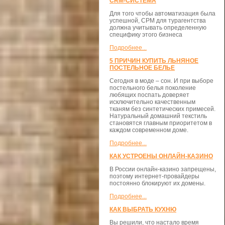
CRM-СИСТЕМА
Для того чтобы автоматизация была
успешной, СРМ для турагентства
должна учитывать определенную
специфику этого бизнеса
Подробнее...
5 ПРИЧИН КУПИТЬ ЛЬНЯНОЕ
ПОСТЕЛЬНОЕ БЕЛЬЕ
Сегодня в моде – сон. И при выборе
постельного белья поколение
любящих поспать доверяет
исключительно качественным
тканям без синтетических примесей.
Натуральный домашний текстиль
становятся главным приоритетом в
каждом современном доме.
Подробнее...
КАК УСТРОЕНЫ ОНЛАЙН-КАЗИНО
В России онлайн-казино запрещены,
поэтому интернет-провайдеры
постоянно блокируют их домены.
Подробнее...
КАК ВЫБРАТЬ КУХНЮ
Вы решили, что настало время