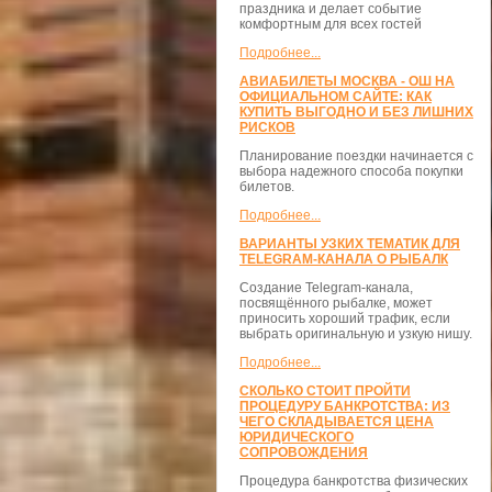
праздника и делает событие
комфортным для всех гостей
Подробнее...
АВИАБИЛЕТЫ МОСКВА - ОШ НА
ОФИЦИАЛЬНОМ САЙТЕ: КАК
КУПИТЬ ВЫГОДНО И БЕЗ ЛИШНИХ
РИСКОВ
Планирование поездки начинается с
выбора надежного способа покупки
билетов.
Подробнее...
ВАРИАНТЫ УЗКИХ ТЕМАТИК ДЛЯ
TELEGRAM-КАНАЛА О РЫБАЛК
Создание Telegram-канала,
посвящённого рыбалке, может
приносить хороший трафик, если
выбрать оригинальную и узкую нишу.
Подробнее...
СКОЛЬКО СТОИТ ПРОЙТИ
ПРОЦЕДУРУ БАНКРОТСТВА: ИЗ
ЧЕГО СКЛАДЫВАЕТСЯ ЦЕНА
ЮРИДИЧЕСКОГО
СОПРОВОЖДЕНИЯ
Процедура банкротства физических