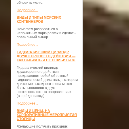
обновить кухню.
Подробнее...
ВИДЫ И ТИПЫ МОРСКИХ
КОНТЕЙНЕРОВ
Помогаем разобраться в
непонятных маркировках и сделать
правильный выбор
Подробнее...
ГИДРАВЛИЧЕСКИЙ ЦИЛИНДР
ДВУХСТОРОННЕГО ДЕЙСТВИЯ —
КАК ВЫБРАТЬ И НЕ ОШИБИТЬСЯ
Гидравлический цилиндр
двухстороннего действия
представляет собой объемный
гидравлический двигатель, в котором
движение выходного звена может
быть выполнено в двух
противоположных направлениях
(вперёд и назад).
Подробнее...
ВИДЫ И ЦЕНЫ, НА
КОРПОРАТИВНЫЕ МЕРОПРИЯТИЯ
СТОЛИЦЫ
Желающие получить праздник