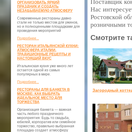
Поставщик кон
ОРГАНИЗОВАТЬ ЯРКИЙ
ПРАЗДНИК И СОЗДАТЬ
Нас интересуе
НЕЗАБЫВАЕМУЮ АТМОСФЕРУ
Ростовской об
Современные рестораны давно
стали не только местом для ужинов,
розничными т
но и полноценными площадками для
проведения мероприятий
Смотрите т
Подробнее...
РЕСТОРАН ИТАЛЬЯНСКОЙ КУХНИ:
АТМОСФЕРА ИТАЛИИ,
ТРАДИЦИОННЫЕ РЕЦЕПТЫ И
НАСТОЯЩИЙ ВКУС
Итальянская кухня уже много лет
остается одной из самых
популярных в мире.
Подробнее...
РЕСТОРАНЫ ДЛЯ БАНКЕТА В
Загородный котте
МОСКВЕ: КАК ВЫБРАТЬ
ИДЕАЛЬНОЕ МЕСТО ДЛЯ
ТОРЖЕСТВА
Организация банкета — важная
часть любого праздничного
мероприятия. Будь то свадьба,
юбилей, корпоратив или семейное
торжество, правильно выбранная
площадка создает атмосферу