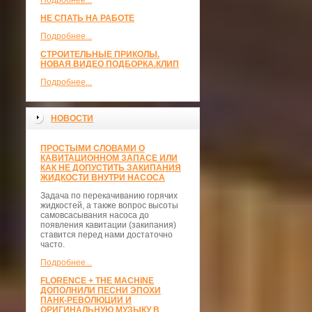
Подробнее...
НЕ СПАТЬ НА РАБОТЕ
Подробнее...
СТРОИТЕЛЬНЫЕ ПРИКОЛЫ.
НОВАЯ ВИДЕО ПОДБОРКА.КЛИП
Подробнее...
НОВОСТИ
ПРОСТЫМИ СЛОВАМИ О
КАВИТАЦИОННОМ ЗАПАСЕ ИЛИ
КАК НЕ ДОПУСТИТЬ ЗАКИПАНИЯ
ЖИДКОСТИ ВНУТРИ НАСОСА
Задача по перекачиванию горячих
жидкостей, а также вопрос высоты
самовсасывания насоса до
появления кавитации (закипания)
ставится перед нами достаточно
часто.
Подробнее...
FLORENCE + THE MACHINE
ДОПОЛНИЛИ ПЕСНИ ЭПОХИ
ПАНК-РЕВОЛЮЦИИ И
ОРИГИНАЛЬНУЮ МУЗЫКУ В