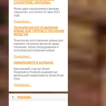
САУНДТРЕКЕ «КРУЭЛЛЫ»
Релиз двух саундтреков к фильму
«Круэлла» состоялся 21 мая 2021
года.
Подробнее...
ТЕХНОЛОГИЯ ИЗГОТОВЛЕНИЯ
КЛИШЕ ДЛЯ ГОРЯЧЕГО ТИСНЕНИЯ
ФОЛЬГОЙ
Технология изготовления клише для
горячего тиснения фольгой, виды
тиснения, обзор оборудования и
способов изготовления клише
Подробнее...
ПИКФЛОУМЕТР В КАРМАНЕ
Британский стартап Smart
Respiratory Products разработал
мобильный пикфлоуметр Smart Peak
Flow
Подробнее...
РЕКЛАМА