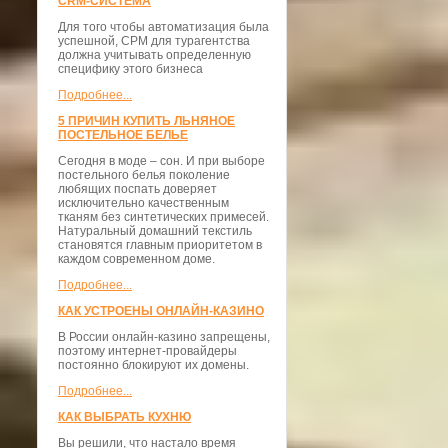
CRM-СИСТЕМА
Для того чтобы автоматизация была
успешной, СРМ для турагентства
должна учитывать определенную
специфику этого бизнеса
Подробнее...
5 ПРИЧИН КУПИТЬ ЛЬНЯНОЕ
ПОСТЕЛЬНОЕ БЕЛЬЕ
Сегодня в моде – сон. И при выборе
постельного белья поколение
любящих поспать доверяет
исключительно качественным
тканям без синтетических примесей.
Натуральный домашний текстиль
становятся главным приоритетом в
каждом современном доме.
Подробнее...
КАК УСТРОЕНЫ ОНЛАЙН-КАЗИНО
В России онлайн-казино запрещены,
поэтому интернет-провайдеры
постоянно блокируют их домены.
Подробнее...
КАК ВЫБРАТЬ КУХНЮ
Вы решили, что настало время