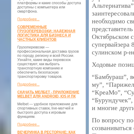
платформы и какие способы доступа
Альтернатива”
доступны с компьютера или
смартфона.
заинтересовал
Подробнее...
необходимо св
СОВРЕМЕННЫЕ
представитель
ГРУЗОПЕРЕВОЗКИ: НАДЕЖНАЯ
Октябрьском с
ЛОГИСТИКА ДЛЯ БИЗНЕСА И
ЧАСТНЫХ КЛИЕНТОВ
супервайзера 8
Грузоперевозки —
сулинском р-н
профессиональная доставка грузов
по городу, региону и всей России.
Узнайте, какие виды перевозок
Ходовые пози
существуют, как выбрать
транспортную компанию и
обеспечить безопасную
“Бамбураш”, в
транспортировку товаров.
му”, “Парижел
Подробнее...
“КреаМо”, “Су
СКАЧАТЬ МЕЛБЕТ - ПРИЛОЖЕНИЕ
MELBET ДЛЯ ANDROID, IOS И ПК
“Бурундучек”,
Melbet — удобное приложение для
и многие друг
спортивных ставок, live-матчей и
быстрого доступа к игровым
функциям.
По вопросу по
Подробнее...
созваниваться
ВЕЧЕРИНКА В РЕСТОРАНЕ: КАК